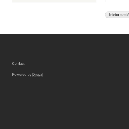
Footer
Contact
menu
Powered by
Drupal