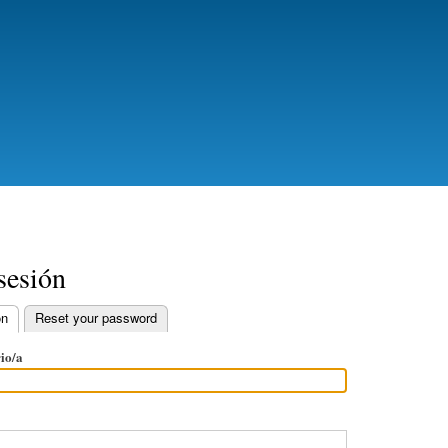
Ir
o
contido
principal
 sesión
ón
Reset your password
io/a