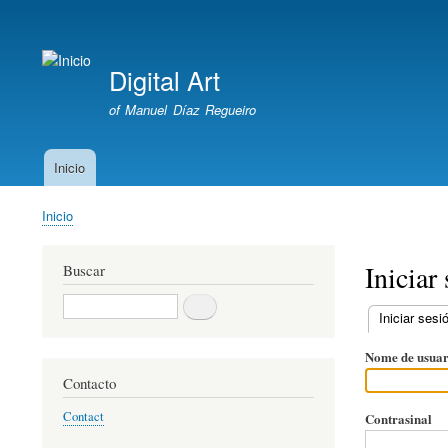
User
account
Digital Art
menu
of Manuel Díaz Regueiro
Inicio
Main
navigation
Inicio
Breadcrumb
Iniciar
Buscar
Buscar
Iniciar sesi
Primary
Nome de usuar
tabs
Contacto
Contact
Contrasinal